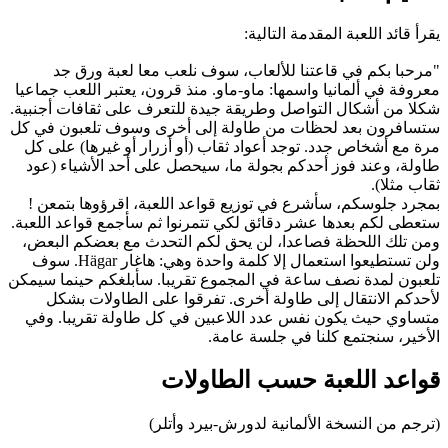
يقرأ قائد اللعبة المقدمة التالية:
"مرحبا بكم في قاعتنا للألعاب، سوف نلعب معا لعبة ورق جد
معروفة في ألمانيا واسمها: ماو-ماو. منذ قرون، يعتبر اللعب جماعيا
شكلا من أشكال التواصل وطريقة جيدة للتعرف على ثقافات أجنبية.
ستسافرون بعد لحظات من طاولة إلى أخرى وسوف تلعبون في كل
مرة مع أشخاص جدد. توجد أعواد ثقاب (أو أزرار أو غيرها) على كل
طاولة، وعند فوز أحدكم بجولة ما، سيحصل على أحد الأشياء (عود
ثقاب مثلا).
بمجرد جلوسكم، سأشرع في توزيع قواعد اللعبة، اقرؤوها بتمعن !
ستعطى لكم بعدها عشر دقائق لكي تتمرنوا ثم سأجمع قواعد اللعبة.
ومن تلك اللحظة فصاعدا، لن يحق لكم التحدث مع بعضكم البعض،
ولن تستطيعوا استعمال إلا كلمة واحدة وهي: هاغار Hägar. سوف
تلعبون لمدة نصف ساعة في المجموع تقريبا. سأبلغكم حينما سيمكن
لأحدكم الانتقال إلى طاولة أخرى. تفرقوا على الطاولات بشكل
متساوي حيث يكون نفس عدد اللاعبين في كل طاولة تقريبا. وفي
الأخير، سنجتمع كلنا في جلسة عامة.
قواعد اللعبة حسب الطاولات
(ترجم من النسخة الألمانية لدورش-بيرد وأتلر)