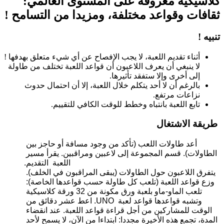
كلاسيكية معروفة على المستوى العالمي:
ثقافات وقواعد مختلفة، ومزيدا من التسامح !
تنبيه !
أثناء تقديم اللعبة، لا يجب الإفصاح عن أي شيء متعلق بهدفها !
لا ينبغي أن يعرف اللاعبون أن قواعد اللعبة تختلف من طاولة
إلى أخرى وإلا ستفقد تأثيرها.
بالرغم أن لا أحد يتكلم خلال اللعبة، إلا أن احتمال حدوث
نزاعات مرتفع.
تابع اللعبة بانتباه وخطط للوقت الكافي للتقييم.
طريقة الاشتغال
أعد طاولات اللعب (تأكد من وجود مسافة أو حاجز بين 
الطاولات). قسم المجموعة إلى لاعبين ومراقبين. يقرأ مسير 
اللعبة  التقديم.
يتفرق اللاعبون حول الطاولات (يبقى المراقبون في الخلف). 
وزع قواعد اللعبة (تلعب كل طاولة حسب قواعدها الخاصة): 
تلعب الماو-ماو بلعبة ورق مكونة من 32 ورقة كلاسيكية 
وتشبه قواعدها قواعد لعبة  UNO. اعط عشر دقائق من 
الوقت للمشاركين من أجل قراءة قواعد اللعبة. عند انقضاء 
المدة، تجمع هذه الأخيرة مجددا: ابتداءا من الآن، لا يسمح لأحد 