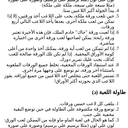
(مثلا سبعة على سبعة، ملكة على ملكة)
يبدأ الجولة أكبر اللاعبين سنا.
حين تلعب ورقة ملكة، يجب على اللاعب أخذ ورقتين، إلا إذا
تمكن من لعب ملكة أخرى. بعدها يأخذ اللاعب التالي أربع
ورقات.
إذا لعبت ورقة "جاك" خادم الملك، فإن هذه الأخيرة تعتبر
ورقة رابحة: يمكن لصاحبها لعب ورقة أخرى من اختياره
مباشرة.
إذا لم تتمكن من لعب أية ورقة، يمكنك أخذ واحدة من أعلى
كومة الأوراق المخفية. إذا لم تكن تلك الورقة صالحة للعب
كذلك، يجب عليك تمرير دورك.
عند استنفاذ الورقات المخفية، تخلط جميع الورقات الملعوبة
باستثناء آخر ورقة، ثم توضع على وجهها مرة أخرى.
تستمر اللعبة حتى يتخلص أحد اللاعبين من جميع أوراقه. يفوز
اللاعب الذي بحوزته أكثر الأوراق!
طاولة اللعبة (د)
يتلقى كل لاعب خمس ورقات.
توضع ورقة مكشوفة على الطاولة في حين توضع البقية
مخفية على جنب.
كما هو الحال في لعبة الماو-ماو فإنه من الممكن لعب الورق:
لون على لون (مثلا برسيم على برسيم) وصورة على صورة