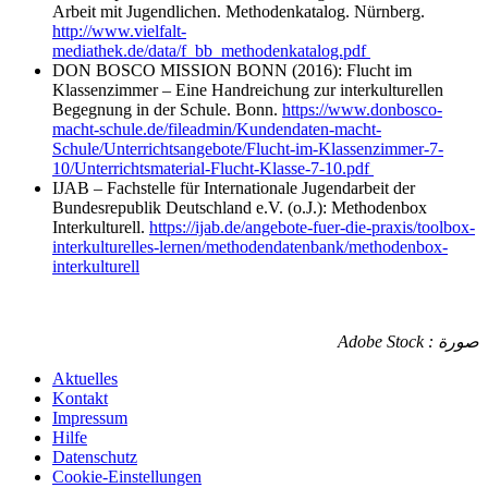
Arbeit mit Jugendlichen. Methodenkatalog. Nürnberg.
http://www.vielfalt-
mediathek.de/data/f_bb_methodenkatalog.pdf
DON BOSCO MISSION BONN (2016): Flucht im
Klassenzimmer – Eine Handreichung zur interkulturellen
Begegnung in der Schule. Bonn.
https://www.donbosco-
macht-schule.de/fileadmin/Kundendaten-macht-
Schule/Unterrichtsangebote/Flucht-im-Klassenzimmer-7-
10/Unterrichtsmaterial-Flucht-Klasse-7-10.pdf
IJAB – Fachstelle für Internationale Jugendarbeit der
Bundesrepublik Deutschland e.V. (o.J.): Methodenbox
Interkulturell.
https://ijab.de/angebote-fuer-die-praxis/toolbox-
interkulturelles-lernen/methodendatenbank/methodenbox-
interkulturell
صورة : Adobe Stock
Aktuelles
Kontakt
Impressum
Hilfe
Datenschutz
Cookie-Einstellungen