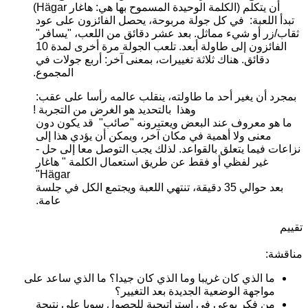
أن يتكلم (الكلمة الوحيدة المسموح بها هي: هاغار Hägar)
تبدأ اللعبة:  في كل جولة مربوحة، يحصل الفائزون على عود 
ثقاب/زر أو شيء مماثل. بعد عشر دقائق من اللعب، "يسافر" 
الفائزون إلى طاولة أبعد. تلعب الجولة مرة أخرى لمدة 10 
دقائق. هناك ثلاثة تغييرات، بمعنى آخر: أربع جولات في 
المجموع.
بمجرد أن يغير أحد ما طاولته، ينقلب عالمه رأسا على عقب: 
وهذا  بالتحديد هو الغرض من التجربة !
ما هو معروف عند البعض ويعتبرونه "صائب"  قد يكون دون 
معنى ولا أهمية في مكان آخر، ويمكن أن يؤدي هذا إلى 
نزاعات فيما يتعلق بالقواعد. لذلك يجب التوصل معا إلى حل - 
غير لفظي أو فقط عن طريق استعمال الكلمة " هاغار 
Hägar" 
بعد حوالي 35 دقيقة، تنتهي اللعبة ويجتمع الكل في جلسة 
عامة. 
تقييم 
مناقشة:
ما الذي كان غريبا وما الذي كان جيدا؟ ما الذي ساعد على 
مواجهة الوضعية الجديدة بعد التغيير؟ 
من فكر بوعي في استراتيجية للحصول سويا على نتيجة 