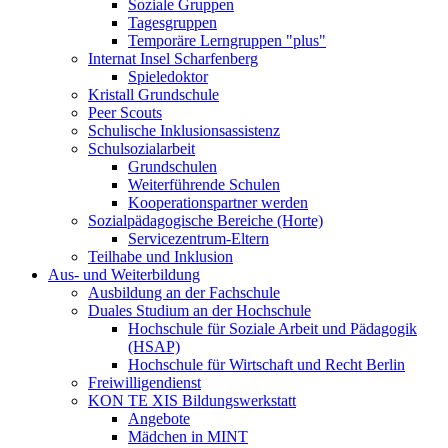
Soziale Gruppen
Tagesgruppen
Temporäre Lerngruppen "plus"
Internat Insel Scharfenberg
Spieledoktor
Kristall Grundschule
Peer Scouts
Schulische Inklusionsassistenz
Schulsozialarbeit
Grundschulen
Weiterführende Schulen
Kooperationspartner werden
Sozialpädagogische Bereiche (Horte)
Servicezentrum-Eltern
Teilhabe und Inklusion
Aus- und Weiterbildung
Ausbildung an der Fachschule
Duales Studium an der Hochschule
Hochschule für Soziale Arbeit und Pädagogik
(HSAP)
Hochschule für Wirtschaft und Recht Berlin
Freiwilligendienst
KON TE XIS Bildungswerkstatt
Angebote
Mädchen in MINT