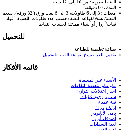
الفئة العمرية : من 10 إلى 12 سنة.
المدة : 90 دقيقة.
معدات : 3 إلى 6 طاولات، 3 إلى 6 لعب ورق ( 32 ورقة)، تقديم
اللعبة/ نسخ لقواعد اللعبة (حسب عدد طاولات اللعب)، أعواد
ثقاب/أزرار أو أشياء مماثلة لحساب النقاط.
للتحميل
بطاقة تعليمية للطباعة
تقديم اللعبة/ نسخ لقواعد اللعبة للتحميل
قائمة الأفكار
الأشياء غير المسماة
ماو-ماو متعددة الثقافات
احذر اختلالات التوازن
سباق بوجود عقبات
ثقة عمياء
ارتكاب زلة
دمى الأبايومي
أصدقاء أيوب
لعبة السدادات
لعبة الفهد