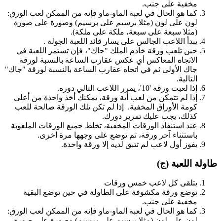
مخفية على جنب.
كما هو الحال في لعبة الماو-ماو فإنه من الممكن لعب الورق:
لون على لون (مثلا برسيم على برسيم) وصورة على صورة
(مثلا سبعة على سبعة، ملكة على ملكة).
يبدأ اللاعب الجالس على يسار قائد اللعبة الجولة .
حين تلعب ورقة خادم الملك "جاك"، فإن تستمر اللعبة في
الاتجاه المعاكس أي عكس عقارب الساعة بالنسبة لورقة
جاك الأولى ثم في اتجاه عقارب الساعة بالنسبة لورقة "جاك"
التالية.
إذا لعبت ورقة '10'، يمرر اللاعب التالي دوره.
إذا لم تتمكن من لعب أية ورقة، يمكنك أخذ واحدة من أعلى
كومة الأوراق المخفية. إذا لم تكن تلك الورقة صالحة للعب
كذلك، يجب عليك تمرير دورك.
عند استنفاذ الورقات المخفية، تخلط جميع الورقات الملعوبة
باستثناء آخر ورقة، ثم توضع على وجهها مرة أخرى.
يفوز أول لاعب لم تتبق لديه إلا ورقة واحدة.
طاولة اللعبة (ج)
يتلقى كل لاعب خمس ورقات
توضع ورقة مكشوفة على الطاولة في حين توضع البقية
مخفية على جنب.
كما هو الحال في لعبة الماو-ماو فإنه من الممكن لعب الورق:
لون على لون (مثلا برسيم على برسيم) وصورة على صورة