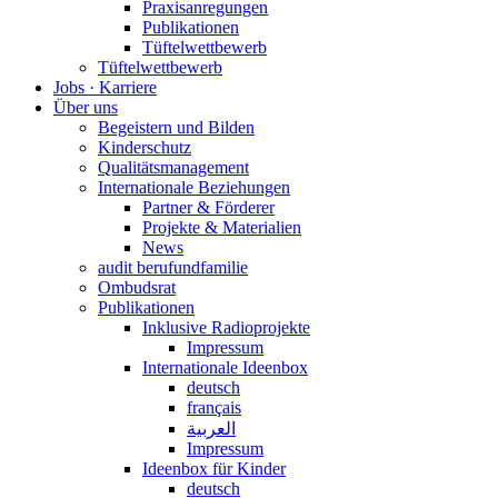
Praxisanregungen
Publikationen
Tüftelwettbewerb
Tüftelwettbewerb
Jobs · Karriere
Über uns
Begeistern und Bilden
Kinderschutz
Qualitätsmanagement
Internationale Beziehungen
Partner & Förderer
Projekte & Materialien
News
audit berufundfamilie
Ombudsrat
Publikationen
Inklusive Radioprojekte
Impressum
Internationale Ideenbox
deutsch
français
العربية
Impressum
Ideenbox für Kinder
deutsch