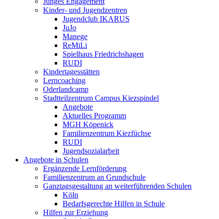
Junges Engagement
Kinder- und Jugendzentren
Jugendclub IKARUS
JuJo
Manege
ReMiLi
Spielhaus Friedrichshagen
RUDI
Kindertagesstätten
Lerncoaching
Oderlandcamp
Stadtteilzentrum Campus Kiezspindel
Angebote
Aktuelles Programm
MGH Köpenick
Familienzentrum Kiezfüchse
RUDI
Jugendsozialarbeit
Angebote in Schulen
Ergänzende Lernförderung
Familienzentrum an Grundschule
Ganztagsgestaltung an weiterführenden Schulen
Köln
Bedarfsgerechte Hilfen in Schule
Hilfen zur Erziehung