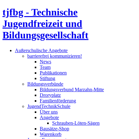
tjfbg - Technische
Jugendfreizeit und
Bildungsgesellschaft
Außerschulische Angebote
barrierefrei kommunizieren!
News
Team
Publikationen
Stiftung
Bildungsverbünde
Bildungsverbund Marzahn-Mitte
Droryplatz
Familienförderung
JugendTechnikSchule
Über uns
Angebote
Schrauben-Löten-Sägen
Bausätze-Shop
Warenkorb