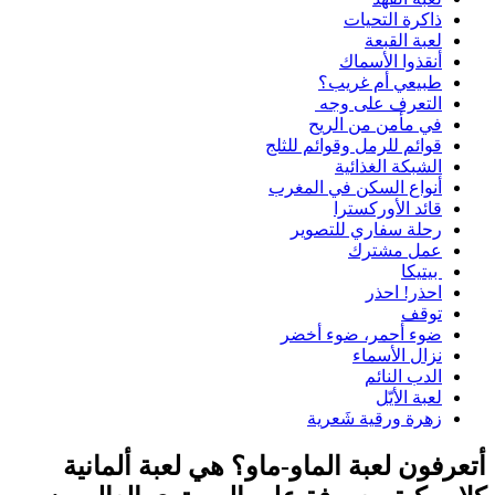
ذاكرة التحيات
لعبة القبعة
أنقذوا الأسماك
طبيعي أم غريب؟
التعرف على وجه
في مأمن من الريح
قوائم للرمل وقوائم للثلج
الشبكة الغذائية
أنواع السكن في المغرب
قائد الأوركسترا
رحلة سفاري للتصوير
عمل مشترك
بيتيكا
احذر! احذر
توقف
ضوء أحمر، ضوء أخضر
نزال الأسماء
الدب النائم
لعبة الأيّل
زهرة ورقية شَعرية
أتعرفون لعبة الماو-ماو؟ هي لعبة ألمانية