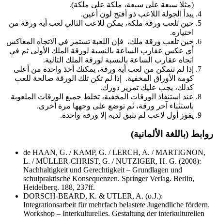
(مثلا سبعة على سبعة، ملكة على ملكة).
يبدأ الجولة اللاعب ذو أفتح لون أعين.
حين تلعب ورقة ملكة، يمكن للاعب التالي لعب أية ورقة من
اختياره.
حين تلعب ورقة ملك، فإن اللعبة تستمر في الاتجاه المعاكس
أي عكس عقارب الساعة بالنسبة لورقة الملك الأولى ثم في
اتجاه عقارب الساعة بالنسبة لورقة الملك التالية.
إذا لم تتمكن من لعب أية ورقة، يمكنك أخذ واحدة من أعلى
كومة الأوراق المخفية. إذا لم تكن تلك الورقة صالحة للعب
كذلك، يجب عليك تمرير دورك.
عند استنفاذ الورقات المخفية، تخلط جميع الورقات الملعوبة
باستثناء آخر ورقة، ثم توضع على وجهها مرة أخرى.
يفوز أول لاعب لم تتبق لديه إلا ورقة واحدة.
روابط (باللغة الألمانية)
de HAAN, G. / KAMP, G. / LERCH, A. / MARTIGNON,
L. / MÜLLER-CHRIST, G. / NUTZIGER, H. G. (2008):
Nachhaltigkeit und Gerechtigkeit – Grundlagen und
schulpraktische Konsequenzen. Springer Verlag. Berlin,
Heidelberg. 188, 237ff.
DORSCH-BEARD, K. & UTLER, A. (o.J.):
Integrationsarbeit für mehrfach belastete Jugendliche fördern.
Workshop – Interkulturelles. Gestaltung der interkulturellen