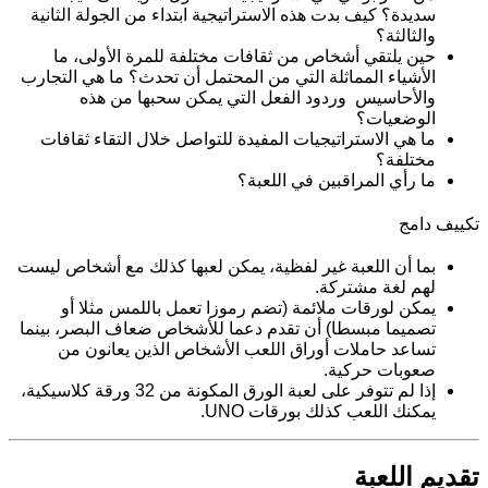
سديدة؟ كيف بدت هذه الاستراتيجية ابتداء من الجولة الثانية 
والثالثة؟
حين يلتقي أشخاص من ثقافات مختلفة للمرة الأولى، ما 
الأشياء المماثلة التي من المحتمل أن تحدث؟ ما هي التجارب 
والأحاسيس  وردود الفعل التي يمكن سحبها من هذه 
الوضعيات؟ 
ما هي الاستراتيجيات المفيدة للتواصل خلال التقاء ثقافات 
مختلفة؟
ما رأي المراقبين في اللعبة؟
تكييف دامج 
بما أن اللعبة غير لفظية، يمكن لعبها كذلك مع أشخاص ليست 
لهم لغة مشتركة.
يمكن لورقات ملائمة (تضم رموزا تعمل باللمس مثلا أو 
تصميما مبسطا) أن تقدم دعما للأشخاص ضعاف البصر، بينما 
تساعد حاملات أوراق اللعب الأشخاص الذين يعانون من 
صعوبات حركية.
إذا لم تتوفر على لعبة الورق المكونة من 32 ورقة كلاسيكية، 
يمكنك اللعب كذلك بورقات UNO.
تقديم اللعبة